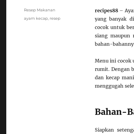
Categories
Resep Makanan
recipes88
– Aya
Tags
ayam kecap
,
resep
yang banyak di
cocok untuk ber
siang maupun 
bahan-bahannya
Menu ini cocok 
rumit. Dengan b
dan kecap mani
menggugah sel
Bahan-B
Siapkan seteng