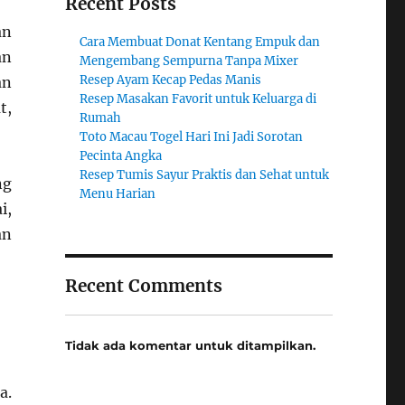
Recent Posts
an
Cara Membuat Donat Kentang Empuk dan
an
Mengembang Sempurna Tanpa Mixer
Resep Ayam Kecap Pedas Manis
an
Resep Masakan Favorit untuk Keluarga di
t,
Rumah
Toto Macau Togel Hari Ini Jadi Sorotan
Pecinta Angka
Resep Tumis Sayur Praktis dan Sehat untuk
ng
Menu Harian
i,
an
Recent Comments
Tidak ada komentar untuk ditampilkan.
a.