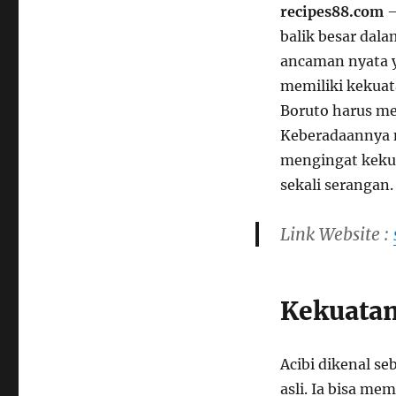
recipes88.com
–
balik besar dala
ancaman nyata 
memiliki kekuat
Boruto harus me
Keberadaannya m
mengingat kek
sekali serangan.
Link Website :
Kekuatan
Acibi dikenal se
asli. Ia bisa m