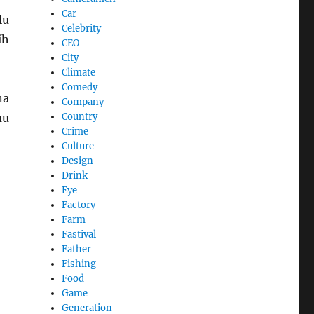
Car
lu
Celebrity
ih
CEO
City
Climate
Comedy
na
Company
Country
mu
Crime
Culture
Design
Drink
Eye
Factory
Farm
Fastival
Father
Fishing
Food
Game
Generation