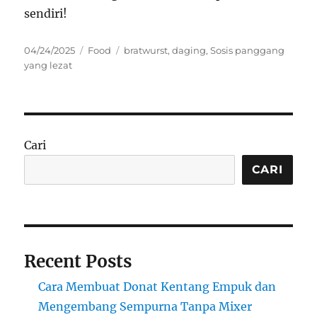
sendiri!
Posted
Categories
Tags
04/24/2025
Food
bratwurst
,
daging
,
Sosis panggang
on
yang lezat
Cari
CARI
Recent Posts
Cara Membuat Donat Kentang Empuk dan
Mengembang Sempurna Tanpa Mixer