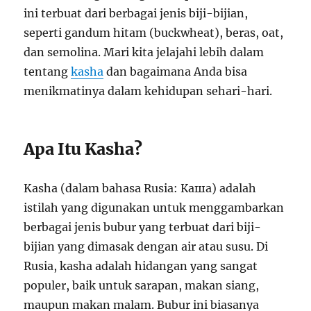
ini terbuat dari berbagai jenis biji-bijian,
seperti gandum hitam (buckwheat), beras, oat,
dan semolina. Mari kita jelajahi lebih dalam
tentang
kasha
dan bagaimana Anda bisa
menikmatinya dalam kehidupan sehari-hari.
Apa Itu Kasha?
Kasha (dalam bahasa Rusia: Каша) adalah
istilah yang digunakan untuk menggambarkan
berbagai jenis bubur yang terbuat dari biji-
bijian yang dimasak dengan air atau susu. Di
Rusia, kasha adalah hidangan yang sangat
populer, baik untuk sarapan, makan siang,
maupun makan malam. Bubur ini biasanya