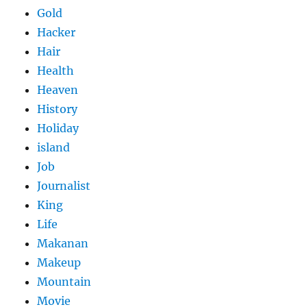
Gold
Hacker
Hair
Health
Heaven
History
Holiday
island
Job
Journalist
King
Life
Makanan
Makeup
Mountain
Movie