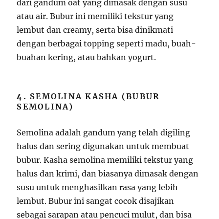
dari gandum oat yang dimasak dengan susu
atau air. Bubur ini memiliki tekstur yang
lembut dan creamy, serta bisa dinikmati
dengan berbagai topping seperti madu, buah-
buahan kering, atau bahkan yogurt.
4.
SEMOLINA KASHA (BUBUR
SEMOLINA)
Semolina adalah gandum yang telah digiling
halus dan sering digunakan untuk membuat
bubur. Kasha semolina memiliki tekstur yang
halus dan krimi, dan biasanya dimasak dengan
susu untuk menghasilkan rasa yang lebih
lembut. Bubur ini sangat cocok disajikan
sebagai sarapan atau pencuci mulut, dan bisa