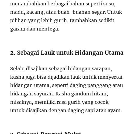
menambahkan berbagai bahan seperti susu,
madu, kacang, atau buah-buahan segar. Untuk
pilihan yang lebih gurih, tambahkan sedikit
garam dan mentega.
2.
Sebagai Lauk untuk Hidangan Utama
Selain disajikan sebagai hidangan sarapan,
kasha juga bisa dijadikan lauk untuk menyertai
hidangan utama, seperti daging panggang atau
hidangan sayuran. Kasha gandum hitam,
misalnya, memiliki rasa gurih yang cocok
untuk disajikan dengan daging sapi atau ayam.