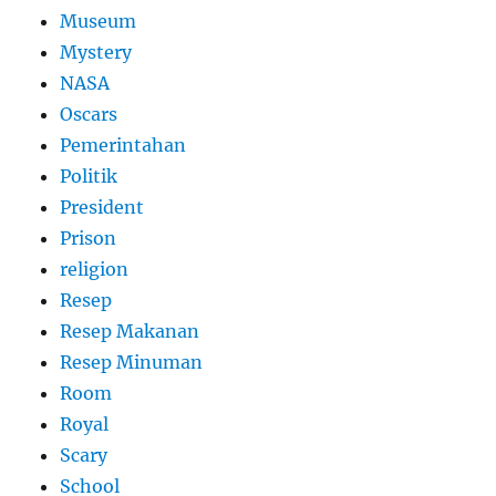
Museum
Mystery
NASA
Oscars
Pemerintahan
Politik
President
Prison
religion
Resep
Resep Makanan
Resep Minuman
Room
Royal
Scary
School