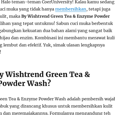
– Halo teman-teman CoerUniversity! Kalau kamu sedang
uci muka yang tidak hanya
membersihkan
, tetapi juga
lit, maka
By Wishtrend Green Tea & Enzyme Powder
pilihan yang tepat untukmu! Sabun cuci muka berbentuk
abungkan kekuatan dua bahan alami yang sangat baik
h hijau dan enzim. Kombinasi ini membantu merawat kuli
g lembut dan efektif. Yuk, simak ulasan lengkapnya
!
By Wishtrend Green Tea &
Powder Wash?
reen Tea & Enzyme Powder Wash adalah pembersih waja
ubuk yang dirancang khusus untuk membersihkan kulit
m dan meremajakannya. Formulanya mengandung teh