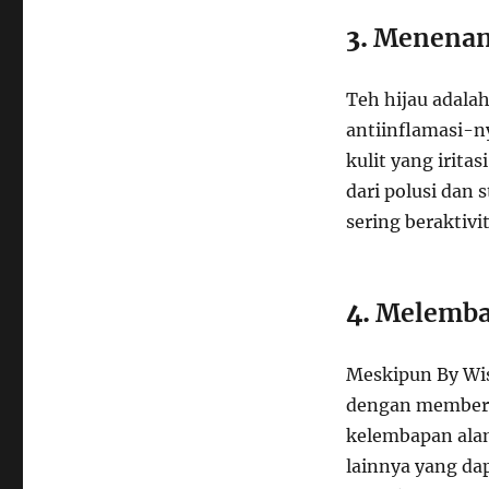
3.
Menenang
Teh hijau adalah
antiinflamasi-n
kulit yang irit
dari polusi dan 
sering beraktivi
4.
Melemba
Meskipun By Wi
dengan membersi
kelembapan alam
lainnya yang da