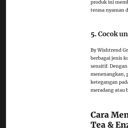
produk ini memb
terasa nyaman d
5.
Cocok un
By Wishtrend G
berbagai jenis ku
sensitif. Denga
menenangkan, pr
ketegangan pada
meradang atau b
Cara Men
Tea & E