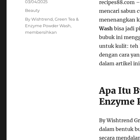
Posted
03/04/2025
recipes88.com 
on
Categories
Beauty
mencari sabun c
Tags
By Wishtrend
,
Green Tea &
menenangkan ku
Enzyme Powder Wash
,
Wash
bisa jadi 
membersihkan
bubuk ini mengg
untuk kulit: te
dengan cara yan
dalam artikel ini
Apa Itu 
Enzyme 
By Wishtrend G
dalam bentuk b
secara mendala