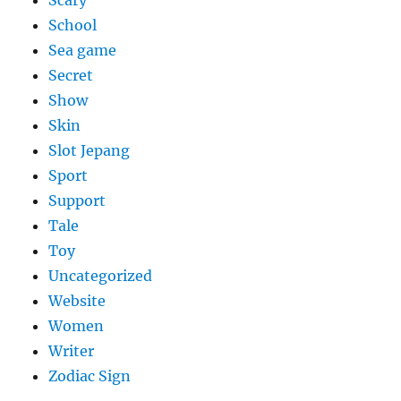
Scary
School
Sea game
Secret
Show
Skin
Slot Jepang
Sport
Support
Tale
Toy
Uncategorized
Website
Women
Writer
Zodiac Sign