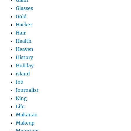
Giant
Glasses
Gold
Hacker
Hair
Health
Heaven
History
Holiday
island
Job
Journalist
King
Life
Makanan
Makeup