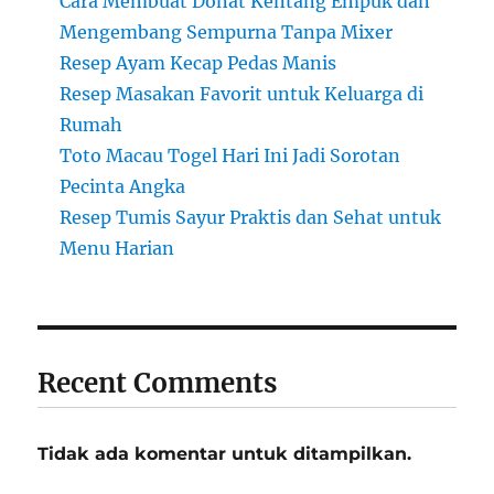
Cara Membuat Donat Kentang Empuk dan
Mengembang Sempurna Tanpa Mixer
Resep Ayam Kecap Pedas Manis
Resep Masakan Favorit untuk Keluarga di
Rumah
Toto Macau Togel Hari Ini Jadi Sorotan
Pecinta Angka
Resep Tumis Sayur Praktis dan Sehat untuk
Menu Harian
Recent Comments
Tidak ada komentar untuk ditampilkan.