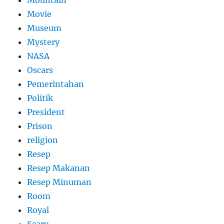
Mountain
Movie
Museum
Mystery
NASA
Oscars
Pemerintahan
Politik
President
Prison
religion
Resep
Resep Makanan
Resep Minuman
Room
Royal