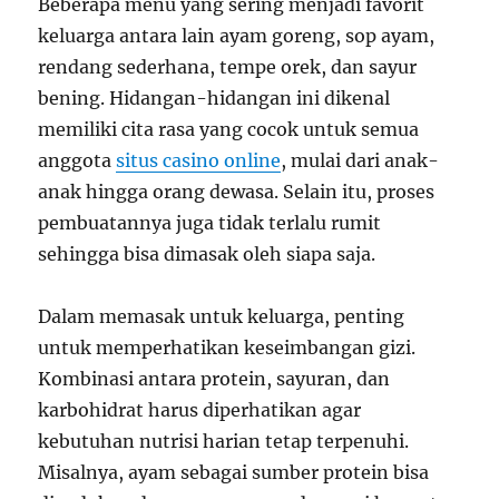
Beberapa menu yang sering menjadi favorit
keluarga antara lain ayam goreng, sop ayam,
rendang sederhana, tempe orek, dan sayur
bening. Hidangan-hidangan ini dikenal
memiliki cita rasa yang cocok untuk semua
anggota
situs casino online
, mulai dari anak-
anak hingga orang dewasa. Selain itu, proses
pembuatannya juga tidak terlalu rumit
sehingga bisa dimasak oleh siapa saja.
Dalam memasak untuk keluarga, penting
untuk memperhatikan keseimbangan gizi.
Kombinasi antara protein, sayuran, dan
karbohidrat harus diperhatikan agar
kebutuhan nutrisi harian tetap terpenuhi.
Misalnya, ayam sebagai sumber protein bisa