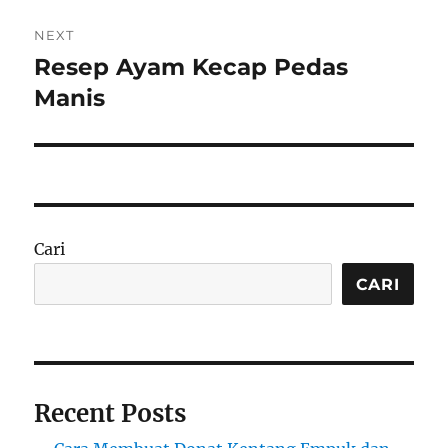
NEXT
Resep Ayam Kecap Pedas
Next
post:
Manis
Cari
CARI
Recent Posts