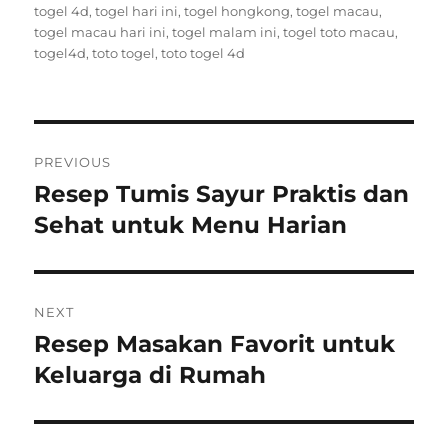
togel 4d
,
togel hari ini
,
togel hongkong
,
togel macau
,
togel macau hari ini
,
togel malam ini
,
togel toto macau
,
togel4d
,
toto togel
,
toto togel 4d
Navigasi
PREVIOUS
pos
Resep Tumis Sayur Praktis dan
Previous
post:
Sehat untuk Menu Harian
NEXT
Resep Masakan Favorit untuk
Next
post:
Keluarga di Rumah