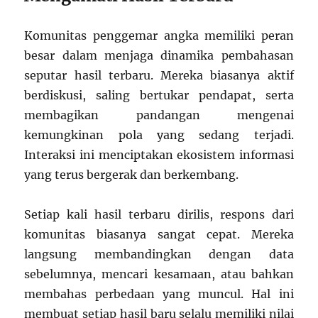
Komunitas penggemar angka memiliki peran
besar dalam menjaga dinamika pembahasan
seputar hasil terbaru. Mereka biasanya aktif
berdiskusi, saling bertukar pendapat, serta
membagikan pandangan mengenai
kemungkinan pola yang sedang terjadi.
Interaksi ini menciptakan ekosistem informasi
yang terus bergerak dan berkembang.
Setiap kali hasil terbaru dirilis, respons dari
komunitas biasanya sangat cepat. Mereka
langsung membandingkan dengan data
sebelumnya, mencari kesamaan, atau bahkan
membahas perbedaan yang muncul. Hal ini
membuat setiap hasil baru selalu memiliki nilai