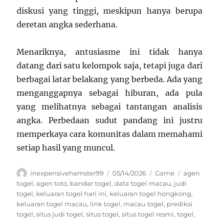
diskusi yang tinggi, meskipun hanya berupa
deretan angka sederhana.
Menariknya, antusiasme ini tidak hanya
datang dari satu kelompok saja, tetapi juga dari
berbagai latar belakang yang berbeda. Ada yang
menganggapnya sebagai hiburan, ada pula
yang melihatnya sebagai tantangan analisis
angka. Perbedaan sudut pandang ini justru
memperkaya cara komunitas dalam memahami
setiap hasil yang muncul.
Author
Posted
Categories
Tags
inexpensivehamster99
05/14/2026
Game
agen
on
togel
,
agen toto
,
bandar togel
,
data togel macau
,
judi
togel
,
keluaran togel hari ini
,
keluaran togel hongkong
,
keluaran togel macau
,
link togel
,
macau togel
,
prediksi
togel
,
situs judi togel
,
situs togel
,
situs togel resmi
,
togel
,