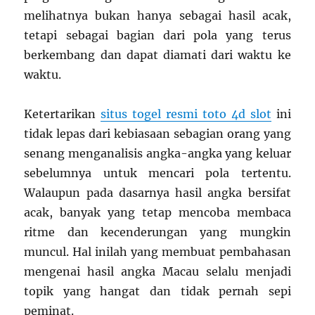
melihatnya bukan hanya sebagai hasil acak,
tetapi sebagai bagian dari pola yang terus
berkembang dan dapat diamati dari waktu ke
waktu.
Ketertarikan
situs togel resmi toto 4d slot
ini
tidak lepas dari kebiasaan sebagian orang yang
senang menganalisis angka-angka yang keluar
sebelumnya untuk mencari pola tertentu.
Walaupun pada dasarnya hasil angka bersifat
acak, banyak yang tetap mencoba membaca
ritme dan kecenderungan yang mungkin
muncul. Hal inilah yang membuat pembahasan
mengenai hasil angka Macau selalu menjadi
topik yang hangat dan tidak pernah sepi
peminat.