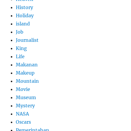
History
Holiday
island
Job
Journalist
King
Life
Makanan
Makeup
Mountain
Movie
Museum
Mystery
NASA
Oscars
Pemerintahan