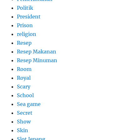
Politik
President
Prison
religion
Resep
Resep Makanan
Resep Minuman
Room
Royal
Scary
School
Sea game
Secret
Show
Skin
Slot Jepang