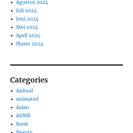
Agustus 2024
Juli 2024
Juni 2024
Mei 2024
April 2024
Maret 2024
Categories
Animal
animated
Asian
ASMR
Bank
Beauty