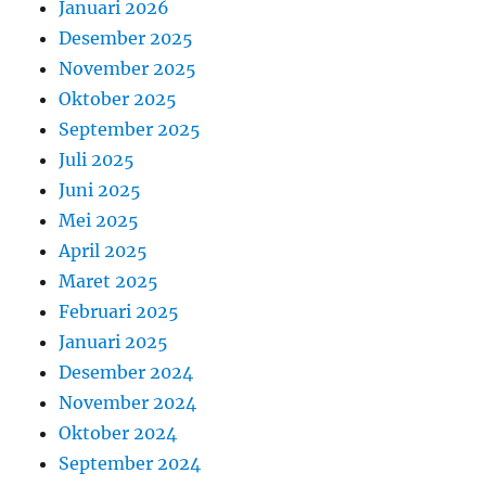
Januari 2026
Desember 2025
November 2025
Oktober 2025
September 2025
Juli 2025
Juni 2025
Mei 2025
April 2025
Maret 2025
Februari 2025
Januari 2025
Desember 2024
November 2024
Oktober 2024
September 2024