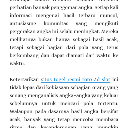
perhatian banyak penggemar angka. Setiap kali
informasi mengenai hasil terbaru muncul,
antusiasme komunitas yang mengikuti
pergerakan angka ini selalu meningkat. Mereka
melihatnya bukan hanya sebagai hasil acak,
tetapi sebagai bagian dari pola yang terus
berkembang dan dapat diamati dari waktu ke
waktu.
Ketertarikan
situs togel resmi toto 4d slot
ini
tidak lepas dari kebiasaan sebagian orang yang
senang menganalisis angka-angka yang keluar
sebelumnya untuk mencari pola tertentu.
Walaupun pada dasarnya hasil angka bersifat
acak, banyak yang tetap mencoba membaca
ritme dan kecenderungan yang mungkin