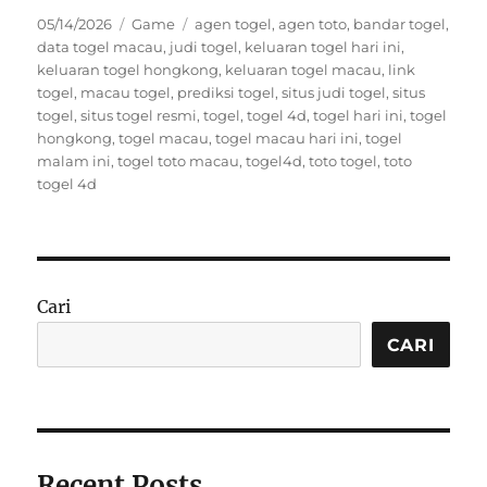
Posted
Categories
Tags
05/14/2026
Game
agen togel
,
agen toto
,
bandar togel
,
on
data togel macau
,
judi togel
,
keluaran togel hari ini
,
keluaran togel hongkong
,
keluaran togel macau
,
link
togel
,
macau togel
,
prediksi togel
,
situs judi togel
,
situs
togel
,
situs togel resmi
,
togel
,
togel 4d
,
togel hari ini
,
togel
hongkong
,
togel macau
,
togel macau hari ini
,
togel
malam ini
,
togel toto macau
,
togel4d
,
toto togel
,
toto
togel 4d
Cari
CARI
Recent Posts