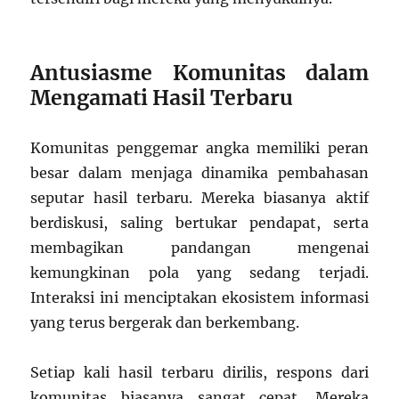
Antusiasme Komunitas dalam
Mengamati Hasil Terbaru
Komunitas penggemar angka memiliki peran
besar dalam menjaga dinamika pembahasan
seputar hasil terbaru. Mereka biasanya aktif
berdiskusi, saling bertukar pendapat, serta
membagikan pandangan mengenai
kemungkinan pola yang sedang terjadi.
Interaksi ini menciptakan ekosistem informasi
yang terus bergerak dan berkembang.
Setiap kali hasil terbaru dirilis, respons dari
komunitas biasanya sangat cepat. Mereka