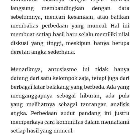
langsung membandingkan dengan data
sebelumnya, mencari kesamaan, atau bahkan
membahas perbedaan yang muncul. Hal ini
membuat setiap hasil baru selalu memiliki nilai
diskusi yang tinggi, meskipun hanya berupa
deretan angka sederhana.
Menariknya, antusiasme ini tidak hanya
datang dari satu kelompok saja, tetapi juga dari
berbagai latar belakang yang berbeda. Ada yang
menganggapnya sebagai hiburan, ada pula
yang melihatnya sebagai tantangan analisis
angka. Perbedaan sudut pandang ini justru
memperkaya cara komunitas dalam memahami
setiap hasil yang muncul.