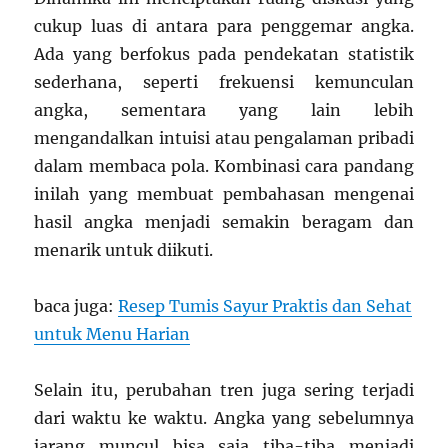
cukup luas di antara para penggemar angka.
Ada yang berfokus pada pendekatan statistik
sederhana, seperti frekuensi kemunculan
angka, sementara yang lain lebih
mengandalkan intuisi atau pengalaman pribadi
dalam membaca pola. Kombinasi cara pandang
inilah yang membuat pembahasan mengenai
hasil angka menjadi semakin beragam dan
menarik untuk diikuti.
baca juga:
Resep Tumis Sayur Praktis dan Sehat
untuk Menu Harian
Selain itu, perubahan tren juga sering terjadi
dari waktu ke waktu. Angka yang sebelumnya
jarang muncul bisa saja tiba-tiba menjadi