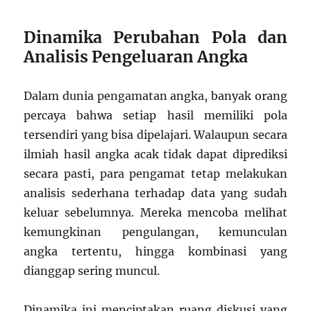
Dinamika Perubahan Pola dan
Analisis Pengeluaran Angka
Dalam dunia pengamatan angka, banyak orang
percaya bahwa setiap hasil memiliki pola
tersendiri yang bisa dipelajari. Walaupun secara
ilmiah hasil angka acak tidak dapat diprediksi
secara pasti, para pengamat tetap melakukan
analisis sederhana terhadap data yang sudah
keluar sebelumnya. Mereka mencoba melihat
kemungkinan pengulangan, kemunculan
angka tertentu, hingga kombinasi yang
dianggap sering muncul.
Dinamika ini menciptakan ruang diskusi yang