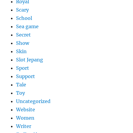
Royal
Scary
School
Sea game
Secret
Show
Skin
Slot Jepang
Sport
Support
Tale
Toy
Uncategorized
Website
Women
Writer