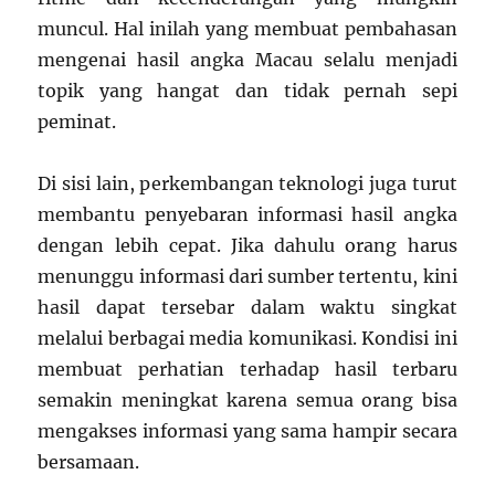
muncul. Hal inilah yang membuat pembahasan
mengenai hasil angka Macau selalu menjadi
topik yang hangat dan tidak pernah sepi
peminat.
Di sisi lain, perkembangan teknologi juga turut
membantu penyebaran informasi hasil angka
dengan lebih cepat. Jika dahulu orang harus
menunggu informasi dari sumber tertentu, kini
hasil dapat tersebar dalam waktu singkat
melalui berbagai media komunikasi. Kondisi ini
membuat perhatian terhadap hasil terbaru
semakin meningkat karena semua orang bisa
mengakses informasi yang sama hampir secara
bersamaan.