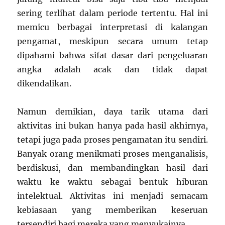
sering terlihat dalam periode tertentu. Hal ini
memicu berbagai interpretasi di kalangan
pengamat, meskipun secara umum tetap
dipahami bahwa sifat dasar dari pengeluaran
angka adalah acak dan tidak dapat
dikendalikan.
Namun demikian, daya tarik utama dari
aktivitas ini bukan hanya pada hasil akhirnya,
tetapi juga pada proses pengamatan itu sendiri.
Banyak orang menikmati proses menganalisis,
berdiskusi, dan membandingkan hasil dari
waktu ke waktu sebagai bentuk hiburan
intelektual. Aktivitas ini menjadi semacam
kebiasaan yang memberikan keseruan
tersendiri bagi mereka yang menyukainya.