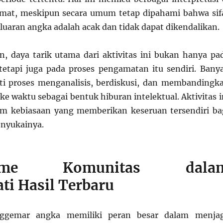
mat, meskipun secara umum tetap dipahami bahwa sif
luaran angka adalah acak dan tidak dapat dikendalikan.
 daya tarik utama dari aktivitas ini bukan hanya pa
 tetapi juga pada proses pengamatan itu sendiri. Bany
i proses menganalisis, berdiskusi, dan membandingk
 ke waktu sebagai bentuk hiburan intelektual. Aktivitas i
m kebiasaan yang memberikan keseruan tersendiri ba
nyukainya.
iasme Komunitas dala
i Hasil Terbaru
ggemar angka memiliki peran besar dalam menja