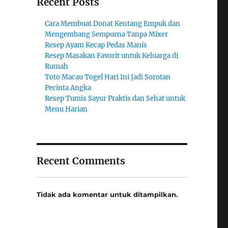
Recent Posts
Cara Membuat Donat Kentang Empuk dan
Mengembang Sempurna Tanpa Mixer
Resep Ayam Kecap Pedas Manis
Resep Masakan Favorit untuk Keluarga di
Rumah
Toto Macau Togel Hari Ini Jadi Sorotan
Pecinta Angka
Resep Tumis Sayur Praktis dan Sehat untuk
Menu Harian
Recent Comments
Tidak ada komentar untuk ditampilkan.