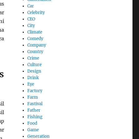
us
Car
ar
Celebrity
CEO
ni
City
na
Climate
ra
Comedy
Company
Country
Crime
Culture
Design
s
Drink
Eye
Factory
Farm
il
Fastival
Father
il
Fishing
ap
Food
ar
Game
Generation
n,