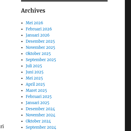
Archives
Mei 2026
Februari 2026
Januari 2026
Desember 2025
November 2025
Oktober 2025
September 2025
Juli 2025
Juni 2025
Mei 2025
April 2025
Maret 2025
Februari 2025
Januari 2025
Desember 2024
November 2024
Oktober 2024
ri
September 2024