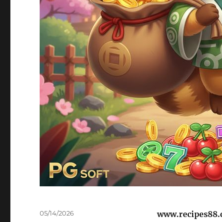
Posted
05/14/2026
www.recipes88