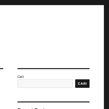
Cari
CARI