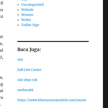
if
Uncategorized
an
Website
Women
ni
Writer
Zodiac Sign
at
a,
Baca Juga:
al
i,
slot
Judi Live Casino
a,
slot depo 10k
ng
medusa88
ai
ru
https://www.bluemountainsbnb.com/tennis
.