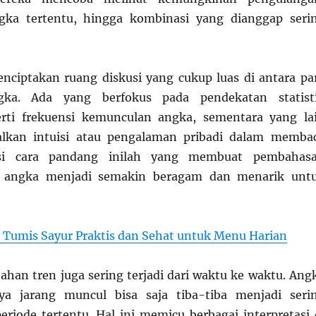
ka tertentu, hingga kombinasi yang dianggap seri
nciptakan ruang diskusi yang cukup luas di antara pa
ka. Ada yang berfokus pada pendekatan statist
erti frekuensi kemunculan angka, sementara yang la
lkan intuisi atau pengalaman pribadi dalam memba
si cara pandang inilah yang membuat pembahas
l angka menjadi semakin beragam dan menarik unt
 Tumis Sayur Praktis dan Sehat untuk Menu Harian
bahan tren juga sering terjadi dari waktu ke waktu. Ang
a jarang muncul bisa saja tiba-tiba menjadi seri
periode tertentu. Hal ini memicu berbagai interpretasi 