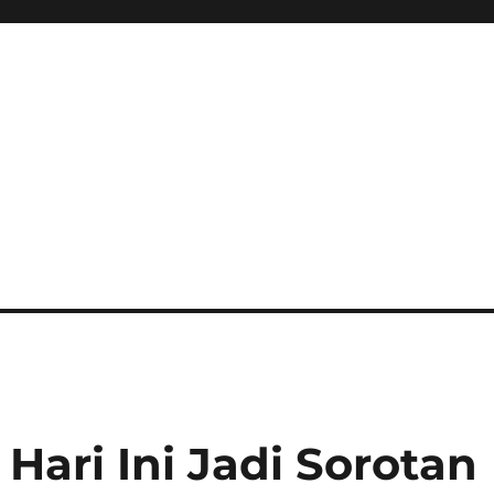
Hari Ini Jadi Sorotan