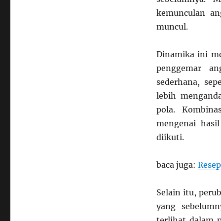
kemunculan ang
muncul.
Dinamika ini me
penggemar ang
sederhana, sep
lebih menganda
pola. Kombina
mengenai hasi
diikuti.
baca juga:
Resep
Selain itu, peru
yang sebelumny
terlihat dalam 