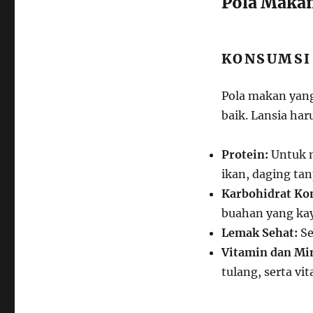
Pola Makan
KONSUMSI
Pola makan yang
baik. Lansia ha
Protein:
Untuk m
ikan, daging tan
Karbohidrat Ko
buahan yang kay
Lemak Sehat:
Se
Vitamin dan Min
tulang, serta vi