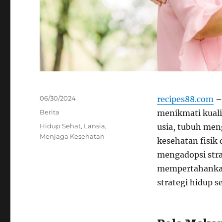
Posted
06/30/2024
recipes88.com
– 
on
Categories
Berita
menikmati kuali
Tags
Hidup Sehat
,
Lansia
,
usia, tubuh me
Menjaga Kesehatan
kesehatan fisik 
mengadopsi str
mempertahankan 
strategi hidup s