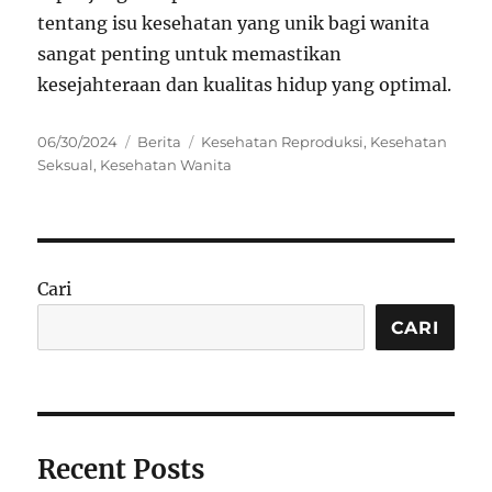
tentang isu kesehatan yang unik bagi wanita
sangat penting untuk memastikan
kesejahteraan dan kualitas hidup yang optimal.
Posted
Categories
Tags
06/30/2024
Berita
Kesehatan Reproduksi
,
Kesehatan
on
Seksual
,
Kesehatan Wanita
Cari
CARI
Recent Posts