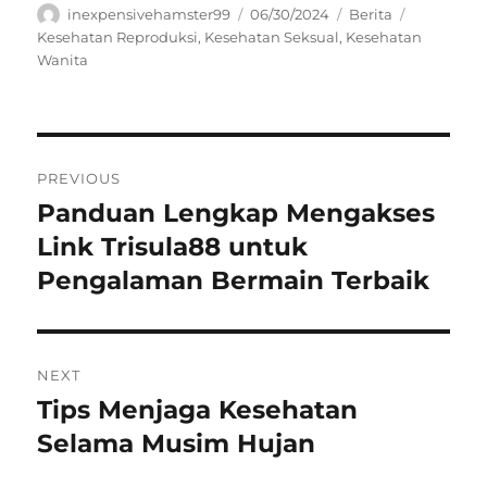
Author
Posted
Categories
Tags
inexpensivehamster99
06/30/2024
Berita
on
Kesehatan Reproduksi
,
Kesehatan Seksual
,
Kesehatan
Wanita
Navigasi
PREVIOUS
pos
Panduan Lengkap Mengakses
Previous
post:
Link Trisula88 untuk
Pengalaman Bermain Terbaik
NEXT
Tips Menjaga Kesehatan
Next
post:
Selama Musim Hujan