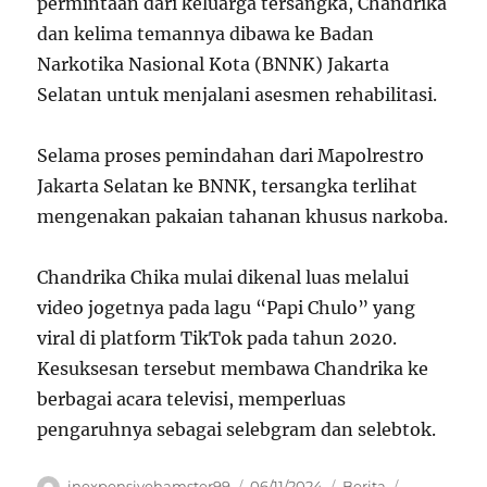
permintaan dari keluarga tersangka, Chandrika
dan kelima temannya dibawa ke Badan
Narkotika Nasional Kota (BNNK) Jakarta
Selatan untuk menjalani asesmen rehabilitasi.
Selama proses pemindahan dari Mapolrestro
Jakarta Selatan ke BNNK, tersangka terlihat
mengenakan pakaian tahanan khusus narkoba.
Chandrika Chika mulai dikenal luas melalui
video jogetnya pada lagu “Papi Chulo” yang
viral di platform TikTok pada tahun 2020.
Kesuksesan tersebut membawa Chandrika ke
berbagai acara televisi, memperluas
pengaruhnya sebagai selebgram dan selebtok.
Author
Posted
Categories
Tags
inexpensivehamster99
06/11/2024
Berita