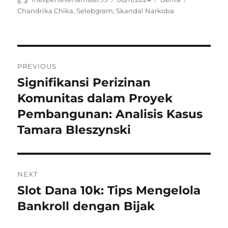
on
Chandrika Chika
,
Selebgram
,
Skandal Narkoba
Navigasi
PREVIOUS
pos
Signifikansi Perizinan
Previous
post:
Komunitas dalam Proyek
Pembangunan: Analisis Kasus
Tamara Bleszynski
NEXT
Slot Dana 10k: Tips Mengelola
Next
post:
Bankroll dengan Bijak