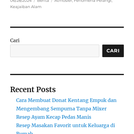
06/28/2024
Berita
Atmosfer
,
Fenomena Pelangi
,
on
Keajaiban Alam
Cari
CARI
Recent Posts
Cara Membuat Donat Kentang Empuk dan
Mengembang Sempurna Tanpa Mixer
Resep Ayam Kecap Pedas Manis
Resep Masakan Favorit untuk Keluarga di
Rumah