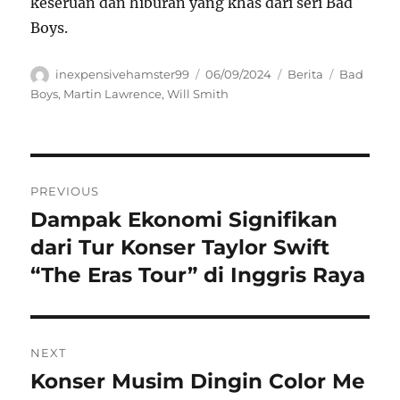
keseruan dan hiburan yang khas dari seri Bad
Boys.
Author
Posted
Categories
Tags
inexpensivehamster99
06/09/2024
Berita
Bad
on
Boys
,
Martin Lawrence
,
Will Smith
Navigasi
PREVIOUS
pos
Dampak Ekonomi Signifikan
Previous
post:
dari Tur Konser Taylor Swift
“The Eras Tour” di Inggris Raya
NEXT
Konser Musim Dingin Color Me
Next