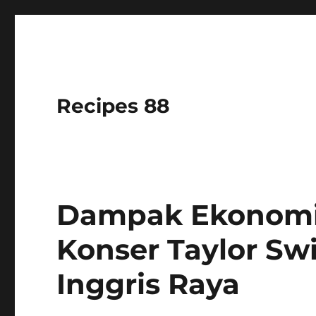
Recipes 88
Dampak Ekonomi S
Konser Taylor Swi
Inggris Raya