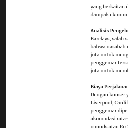
yang berkaitan 
dampak ekonomi 
Analisis Pengelu
Barclays, salah 
bahwa nasabah 
juta untuk mengh
penggemar terse
juta untuk memb
Biaya Perjalana
Dengan konser y
Liverpool, Cardi
penggemar diper
akomodasi rata-
pounds atau Rp 