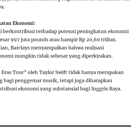
a.
katan Ekonomi:
ni berkontribusi terhadap potensi peningkatan ekonomi
esar 997 juta pounds atau hampir Rp 20,60 triliun.
an, Barclays menyampaikan bahwa realisasi
nomi mungkin tidak sebesar yang diperkirakan.
 Eras Tour” oleh Taylor Swift tidak hanya merupakan
ng bagi penggemar musik, tetapi juga diharapkan
ribusi ekonomi yang substansial bagi Inggris Raya.