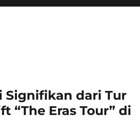
ignifikan dari Tur
ft “The Eras Tour” di