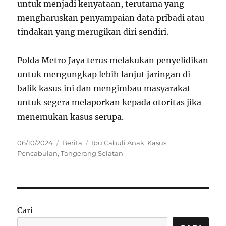
untuk menjadi kenyataan, terutama yang
mengharuskan penyampaian data pribadi atau
tindakan yang merugikan diri sendiri.
Polda Metro Jaya terus melakukan penyelidikan
untuk mengungkap lebih lanjut jaringan di
balik kasus ini dan mengimbau masyarakat
untuk segera melaporkan kepada otoritas jika
menemukan kasus serupa.
Posted
Categories
Tags
06/10/2024
Berita
Ibu Cabuli Anak
,
Kasus
on
Pencabulan
,
Tangerang Selatan
Cari