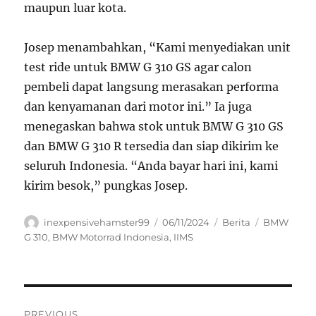
maupun luar kota.
Josep menambahkan, “Kami menyediakan unit
test ride untuk BMW G 310 GS agar calon
pembeli dapat langsung merasakan performa
dan kenyamanan dari motor ini.” Ia juga
menegaskan bahwa stok untuk BMW G 310 GS
dan BMW G 310 R tersedia dan siap dikirim ke
seluruh Indonesia. “Anda bayar hari ini, kami
kirim besok,” pungkas Josep.
Author
Posted
Categories
Tags
inexpensivehamster99
06/11/2024
Berita
BMW
on
G 310
,
BMW Motorrad Indonesia
,
IIMS
Navigasi
PREVIOUS