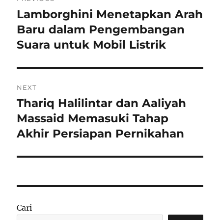
pos
Lamborghini Menetapkan Arah
Previous
post:
Baru dalam Pengembangan
Suara untuk Mobil Listrik
NEXT
Thariq Halilintar dan Aaliyah
Next
post:
Massaid Memasuki Tahap
Akhir Persiapan Pernikahan
Cari