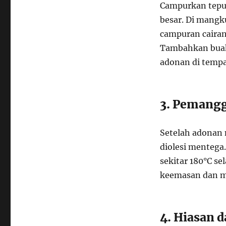
Campurkan tepun
besar. Di mangku
campuran cairan
Tambahkan buah 
adonan di temp
3. Pemang
Setelah adonan
diolesi mentega
sekitar 180°C s
keemasan dan m
4. Hiasan 