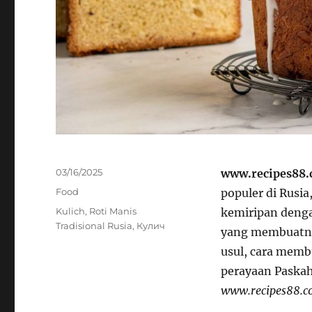
Posted
03/16/2025
www.recipes88
on
Categories
Food
populer di Rusia
Tags
Kulich
,
Roti Manis
kemiripan denga
Tradisional Rusia
,
Кулич
yang membuatnya 
usul, cara memb
perayaan Paskah 
www.recipes88.