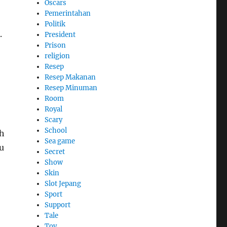
Oscars
Pemerintahan
Politik
.
President
Prison
religion
Resep
Resep Makanan
Resep Minuman
Room
Royal
Scary
School
ah
Sea game
u
Secret
Show
Skin
Slot Jepang
Sport
Support
Tale
Toy