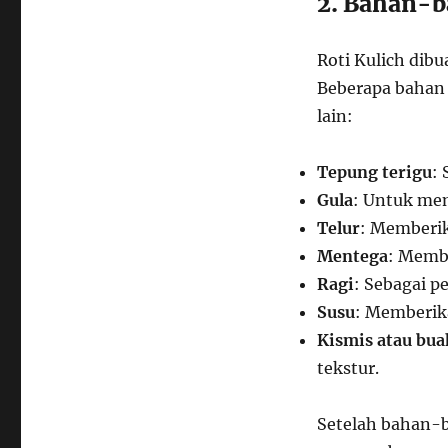
2. Bahan-b
Roti Kulich dib
Beberapa bahan
lain:
Tepung terigu
:
Gula
: Untuk mem
Telur
: Memberik
Mentega
: Membu
Ragi
: Sebagai p
Susu
: Memberik
Kismis atau bua
tekstur.
Setelah bahan-b