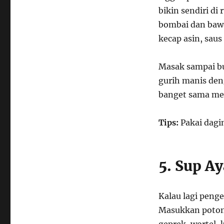
bikin sendiri d
bombai dan baw
kecap asin, saus 
Masak sampai b
gurih manis den
banget sama men
Tips:
Pakai dagi
5. Sup A
Kalau lagi peng
Masukkan poton
geprek, wortel,