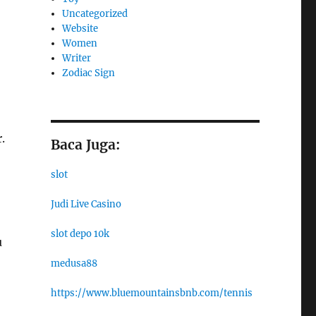
Uncategorized
Website
Women
Writer
Zodiac Sign
.
Baca Juga:
slot
Judi Live Casino
slot depo 10k
u
medusa88
https://www.bluemountainsbnb.com/tennis