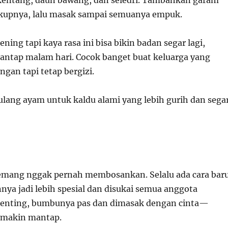
kupnya, lalu masak sampai semuanya empuk.
ning tapi kaya rasa ini bisa bikin badan segar lagi,
isantap malam hari. Cocok banget buat keluarga yang
gan tapi tetap bergizi.
lang ayam untuk kaldu alami yang lebih gurih dan segar
mang nggak pernah membosankan. Selalu ada cara bar
nya jadi lebih spesial dan disukai semua anggota
penting, bumbunya pas dan dimasak dengan cinta—
 makin mantap.