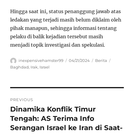
Hingga saat ini, status penanggung jawab atas
ledakan yang terjadi masih belum diklaim oleh
pihak manapun, sehingga informasi tentang
pelaku di balik kejadian tersebut masih
menjadi topik investigasi dan spekulasi.
Author
Posted
Categories
Tags
inexpensivehamster99
04/21/2024
Berita
on
Baghdad
,
Irak
,
Israel
Navigasi
PREVIOUS
pos
Dinamika Konflik Timur
Previous
post:
Tengah: AS Terima Info
Serangan Israel ke Iran di Saat-