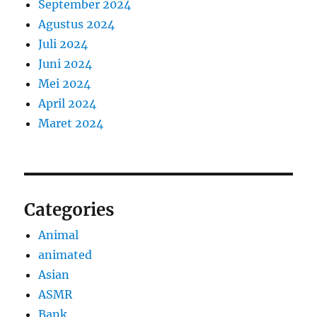
September 2024
Agustus 2024
Juli 2024
Juni 2024
Mei 2024
April 2024
Maret 2024
Categories
Animal
animated
Asian
ASMR
Bank