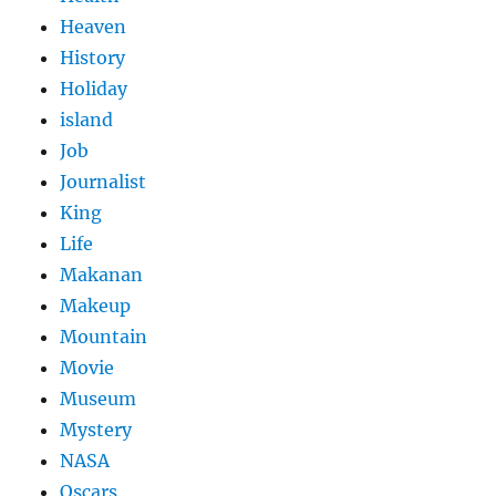
Heaven
History
Holiday
island
Job
Journalist
King
Life
Makanan
Makeup
Mountain
Movie
Museum
Mystery
NASA
Oscars