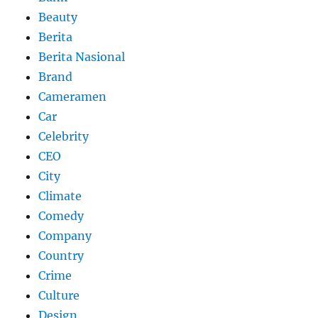
Beauty
Berita
Berita Nasional
Brand
Cameramen
Car
Celebrity
CEO
City
Climate
Comedy
Company
Country
Crime
Culture
Design