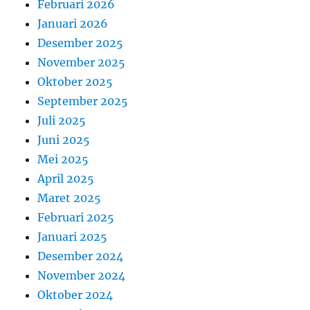
Februari 2026
Januari 2026
Desember 2025
November 2025
Oktober 2025
September 2025
Juli 2025
Juni 2025
Mei 2025
April 2025
Maret 2025
Februari 2025
Januari 2025
Desember 2024
November 2024
Oktober 2024