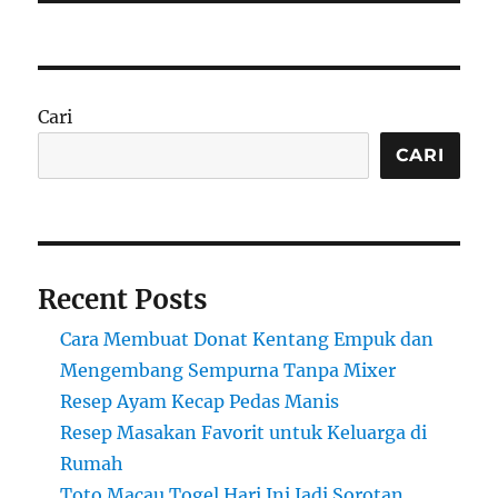
Cari
CARI
Recent Posts
Cara Membuat Donat Kentang Empuk dan
Mengembang Sempurna Tanpa Mixer
Resep Ayam Kecap Pedas Manis
Resep Masakan Favorit untuk Keluarga di
Rumah
Toto Macau Togel Hari Ini Jadi Sorotan