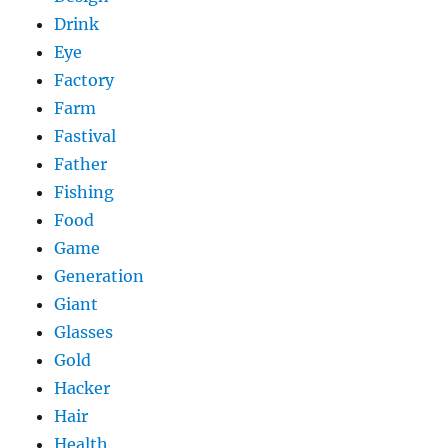
Drink
Eye
Factory
Farm
Fastival
Father
Fishing
Food
Game
Generation
Giant
Glasses
Gold
Hacker
Hair
Health