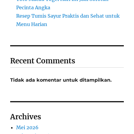
Pecinta Angka
Resep Tumis Sayur Praktis dan Sehat untuk
Menu Harian
Recent Comments
Tidak ada komentar untuk ditampilkan.
Archives
Mei 2026