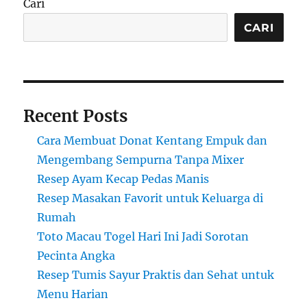
Cari
CARI
Recent Posts
Cara Membuat Donat Kentang Empuk dan
Mengembang Sempurna Tanpa Mixer
Resep Ayam Kecap Pedas Manis
Resep Masakan Favorit untuk Keluarga di
Rumah
Toto Macau Togel Hari Ini Jadi Sorotan
Pecinta Angka
Resep Tumis Sayur Praktis dan Sehat untuk
Menu Harian