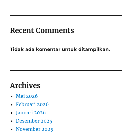
Recent Comments
Tidak ada komentar untuk ditampilkan.
Archives
Mei 2026
Februari 2026
Januari 2026
Desember 2025
November 2025