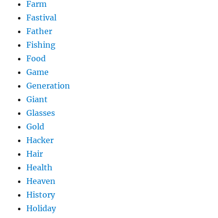
Farm
Fastival
Father
Fishing
Food
Game
Generation
Giant
Glasses
Gold
Hacker
Hair
Health
Heaven
History
Holiday