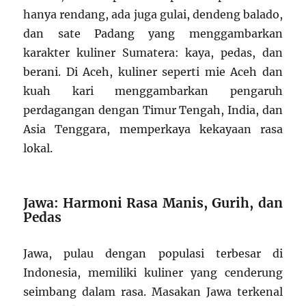
hanya rendang, ada juga gulai, dendeng balado,
dan sate Padang yang menggambarkan
karakter kuliner Sumatera: kaya, pedas, dan
berani. Di Aceh, kuliner seperti mie Aceh dan
kuah kari menggambarkan pengaruh
perdagangan dengan Timur Tengah, India, dan
Asia Tenggara, memperkaya kekayaan rasa
lokal.
Jawa: Harmoni Rasa Manis, Gurih, dan
Pedas
Jawa, pulau dengan populasi terbesar di
Indonesia, memiliki kuliner yang cenderung
seimbang dalam rasa. Masakan Jawa terkenal