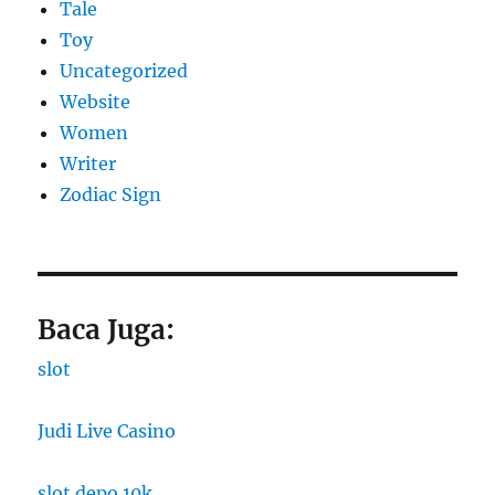
Tale
Toy
Uncategorized
Website
Women
Writer
Zodiac Sign
Baca Juga:
slot
Judi Live Casino
slot depo 10k