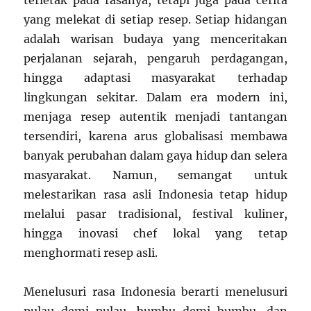
terletak pada rasanya, tetapi juga pada cerita
yang melekat di setiap resep. Setiap hidangan
adalah warisan budaya yang menceritakan
perjalanan sejarah, pengaruh perdagangan,
hingga adaptasi masyarakat terhadap
lingkungan sekitar. Dalam era modern ini,
menjaga resep autentik menjadi tantangan
tersendiri, karena arus globalisasi membawa
banyak perubahan dalam gaya hidup dan selera
masyarakat. Namun, semangat untuk
melestarikan rasa asli Indonesia tetap hidup
melalui pasar tradisional, festival kuliner,
hingga inovasi chef lokal yang tetap
menghormati resep asli.
Menelusuri rasa Indonesia berarti menelusuri