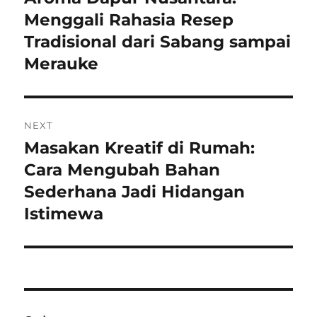
post:
Menggali Rahasia Resep
Tradisional dari Sabang sampai
Merauke
NEXT
Masakan Kreatif di Rumah:
Next
post:
Cara Mengubah Bahan
Sederhana Jadi Hidangan
Istimewa