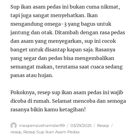
Sup ikan asam pedas ini bukan cuma nikmat,
tapi juga sangat menyehatkan. Ikan
mengandung omega-3 yang bagus untuk
jantung dan otak. Ditambah dengan rasa pedas
dan asam yang menyegarkan, sup ini cocok
banget untuk disantap kapan saja. Rasanya
yang segar dan pedas bisa mengembalikan
semangat makan, terutama saat cuaca sedang
panas atau hujan.
Pokoknya, resep sup ikan asam pedas ini wajib
dicoba di rumah. Selamat mencoba dan semoga
rasanya bikin kamu ketagihan!
Author
Posted
Categories
Tags
inexpensivehamster99
03/29/2025
Resep
on
resep
,
Resep Sup Ikan Asam Pedas