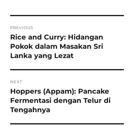
Navigasi
PREVIOUS
pos
Rice and Curry: Hidangan
Previous
post:
Pokok dalam Masakan Sri
Lanka yang Lezat
NEXT
Hoppers (Appam): Pancake
Next
post:
Fermentasi dengan Telur di
Tengahnya