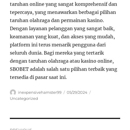
taruhan online yang sangat komprehensif dan
tepercaya, yang menawarkan berbagai pilihan
taruhan olahraga dan permainan kasino.
Dengan layanan pelanggan yang sangat baik,
keamanan yang kuat, dan akses yang mudah,
platform ini terus menarik pengguna dari
seluruh dunia. Bagi mereka yang tertarik
dengan taruhan olahraga atau kasino online,
SBOBET adalah salah satu pilihan terbaik yang
tersedia di pasar saat ini.
Author
Posted
Categories
inexpensivehamster99
05/29/2024
on
Uncategorized
Navigasi