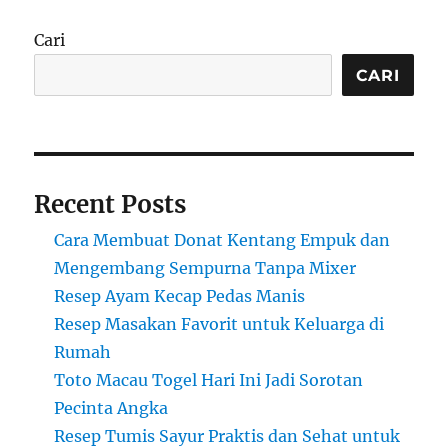
Cari
CARI
Recent Posts
Cara Membuat Donat Kentang Empuk dan
Mengembang Sempurna Tanpa Mixer
Resep Ayam Kecap Pedas Manis
Resep Masakan Favorit untuk Keluarga di
Rumah
Toto Macau Togel Hari Ini Jadi Sorotan
Pecinta Angka
Resep Tumis Sayur Praktis dan Sehat untuk