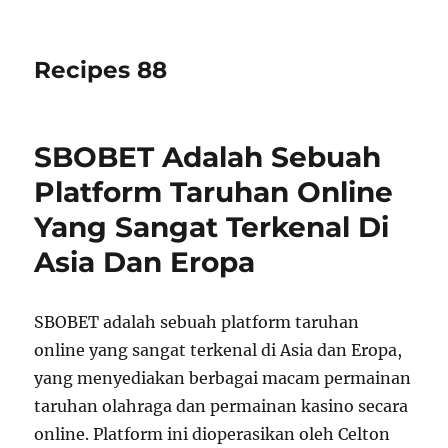
Recipes 88
SBOBET Adalah Sebuah
Platform Taruhan Online
Yang Sangat Terkenal Di
Asia Dan Eropa
SBOBET adalah sebuah platform taruhan
online yang sangat terkenal di Asia dan Eropa,
yang menyediakan berbagai macam permainan
taruhan olahraga dan permainan kasino secara
online. Platform ini dioperasikan oleh Celton