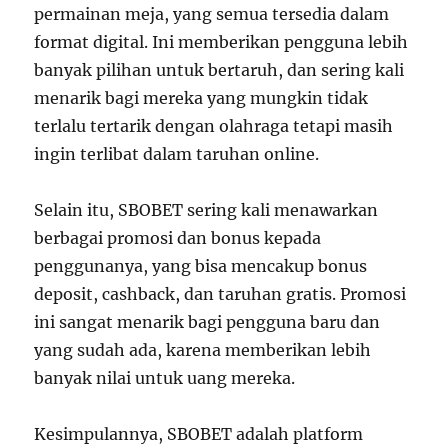
permainan meja, yang semua tersedia dalam
format digital. Ini memberikan pengguna lebih
banyak pilihan untuk bertaruh, dan sering kali
menarik bagi mereka yang mungkin tidak
terlalu tertarik dengan olahraga tetapi masih
ingin terlibat dalam taruhan online.
Selain itu, SBOBET sering kali menawarkan
berbagai promosi dan bonus kepada
penggunanya, yang bisa mencakup bonus
deposit, cashback, dan taruhan gratis. Promosi
ini sangat menarik bagi pengguna baru dan
yang sudah ada, karena memberikan lebih
banyak nilai untuk uang mereka.
Kesimpulannya, SBOBET adalah platform