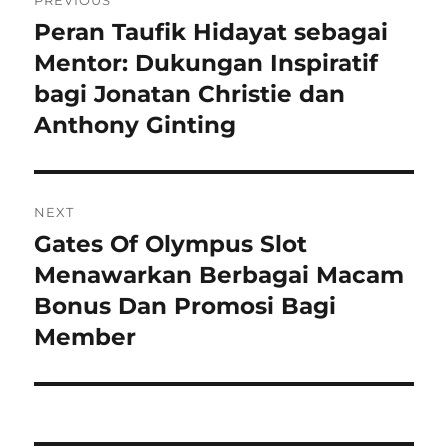
PREVIOUS
pos
Peran Taufik Hidayat sebagai
Previous
post:
Mentor: Dukungan Inspiratif
bagi Jonatan Christie dan
Anthony Ginting
NEXT
Gates Of Olympus Slot
Next
post:
Menawarkan Berbagai Macam
Bonus Dan Promosi Bagi
Member