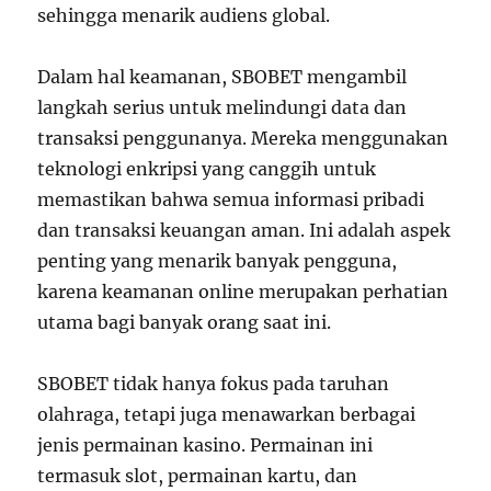
sehingga menarik audiens global.
Dalam hal keamanan, SBOBET mengambil
langkah serius untuk melindungi data dan
transaksi penggunanya. Mereka menggunakan
teknologi enkripsi yang canggih untuk
memastikan bahwa semua informasi pribadi
dan transaksi keuangan aman. Ini adalah aspek
penting yang menarik banyak pengguna,
karena keamanan online merupakan perhatian
utama bagi banyak orang saat ini.
SBOBET tidak hanya fokus pada taruhan
olahraga, tetapi juga menawarkan berbagai
jenis permainan kasino. Permainan ini
termasuk slot, permainan kartu, dan