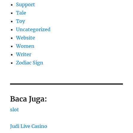
Support
Tale
Toy
Uncategorized
Website
Women
Writer
Zodiac Sign
Baca Juga:
slot
Judi Live Casino