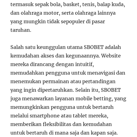
termasuk sepak bola, basket, tenis, balap kuda,
dan olahraga motor, serta olahraga lainnya
yang mungkin tidak sepopuler di pasar
taruhan.
Salah satu keunggulan utama SBOBET adalah
kemudahan akses dan kegunaannya. Website
mereka dirancang dengan intuitif,
memudahkan pengguna untuk menavigasi dan
menemukan permainan atau pertandingan
yang ingin dipertaruhkan. Selain itu, SBOBET
juga menawarkan layanan mobile betting, yang
memungkinkan pengguna untuk bertaruh
melalui smartphone atau tablet mereka,
memberikan fleksibilitas dan kemudahan
untuk bertaruh di mana saja dan kapan saja.