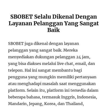
SBOBET Selalu Dikenal Dengan
Layanan Pelanggan Yang Sangat
Baik
SBOBET juga dikenal dengan layanan
pelanggan yang sangat baik. Mereka
menyediakan dukungan pelanggan 24 jam,
yang bisa diakses melalui live chat, email, dan
telepon. Hal ini sangat membantu bagi
pengguna yang mungkin memiliki pertanyaan
atau menghadapi masalah saat menggunakan
platform. Selain itu, platform ini tersedia dalam
beberapa bahasa, termasuk Inggris, Indonesia,
Mandarin, Jepang, Korea, dan Thailand,