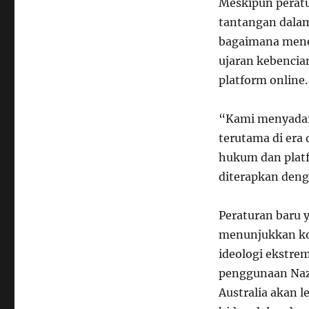
Meskipun peratu
tantangan dalam
bagaimana meneg
ujaran kebencian
platform online.
“Kami menyadari
terutama di era
hukum dan platf
diterapkan denga
Peraturan baru 
menunjukkan ko
ideologi ekstre
penggunaan Nazi
Australia akan l