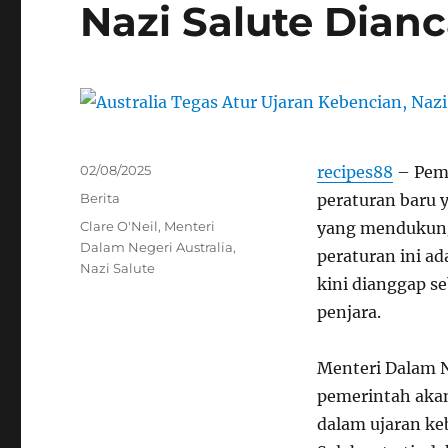
Nazi Salute Dia
Posted
02/08/2025
recipes88
– Peme
on
Categories
Berita
peraturan baru y
Tags
Clare O'Neil
,
Menteri
yang mendukung 
Dalam Negeri Australia
,
peraturan ini a
Nazi Salute
kini dianggap s
penjara.
Menteri Dalam N
pemerintah aka
dalam ujaran ke