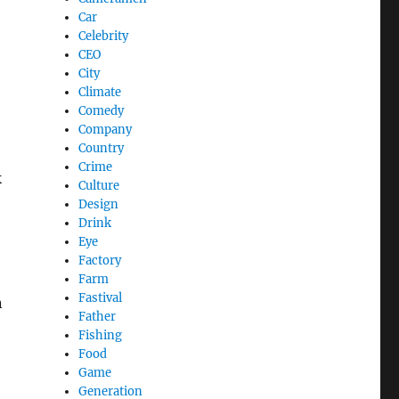
Car
Celebrity
CEO
City
Climate
Comedy
Company
Country
Crime
k
Culture
Design
Drink
Eye
Factory
Farm
Fastival
n
Father
Fishing
Food
Game
Generation