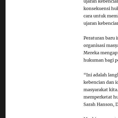
ujaran kebenci
konsekuensi huk
cara untuk memb
ujaran kebencia
Peraturan baru 
organisasi masya
Mereka mengapr
hukuman bagi pe
“Ini adalah lan
kebencian dan i
masyarakat kit
memperketat huk
Sarah Hanson, D