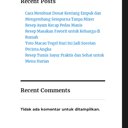
Recent Posts
Cara Membuat Donat Kentang Empuk dan
Mengembang Sempurna Tanpa Mixer
Resep Ayam Kecap Pedas Manis
Resep Masakan Favorit untuk Keluarga di
Rumah
Toto Macau Togel Hari Ini Jadi Sorotan
Pecinta Angka
Resep Tumis Sayur Praktis dan Sehat untuk
Menu Harian
Recent Comments
Tidak ada komentar untuk ditampilkan.