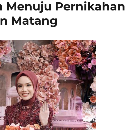
an Menuju Pernikahan
an Matang