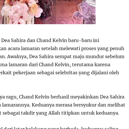
Dea Sahira dan Chand Kelvin baru-baru ini
n acara lamaran setelah melewati proses yang penuh
an. Awalnya, Dea Sahira sempat maju mundur sebelum
ma lamaran dari Chand Kelvin, terutama karena
kait pekerjaan sebagai selebritas yang dijalani oleh
a ragu, Chand Kelvin berhasil meyakinkan Dea Sahira
 lamarannya. Keduanya merasa bersyukur dan melihat
 sebagai takdir yang Allah titipkan untuk keduanya.