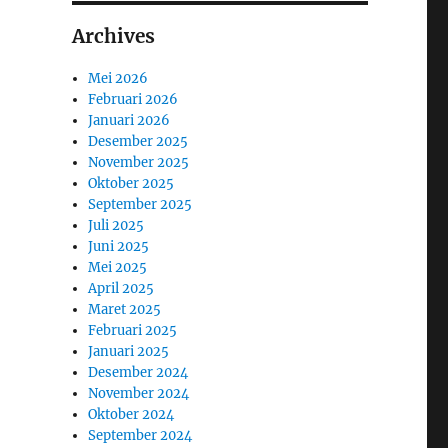
Archives
Mei 2026
Februari 2026
Januari 2026
Desember 2025
November 2025
Oktober 2025
September 2025
Juli 2025
Juni 2025
Mei 2025
April 2025
Maret 2025
Februari 2025
Januari 2025
Desember 2024
November 2024
Oktober 2024
September 2024