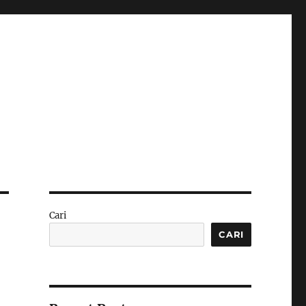
Cari
CARI