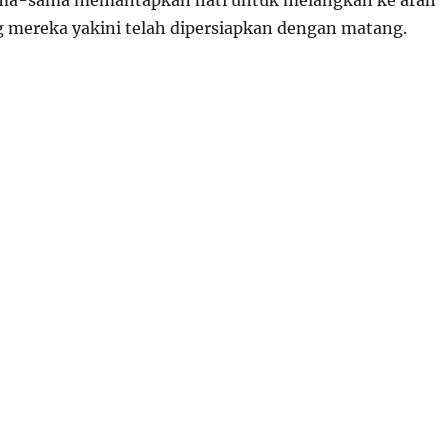
ma-sama memantapkan hati untuk melangkah ke arah
 mereka yakini telah dipersiapkan dengan matang.