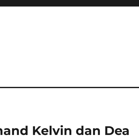
hand Kelvin dan Dea