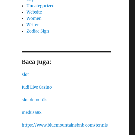
Uncategorized
Website
Women
Writer
Zodiac Sign
Baca Juga:
slot
Judi Live Casino
slot depo 10k
medusa88
https://www.bluemountainsbnb.com/tennis