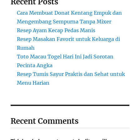
Recent Posts
Cara Membuat Donat Kentang Empuk dan
Mengembang Sempurna Tanpa Mixer
Resep Ayam Kecap Pedas Manis
Resep Masakan Favorit untuk Keluarga di
Rumah
Toto Macau Togel Hari Ini Jadi Sorotan
Pecinta Angka
Resep Tumis Sayur Praktis dan Sehat untuk
Menu Harian
Recent Comments