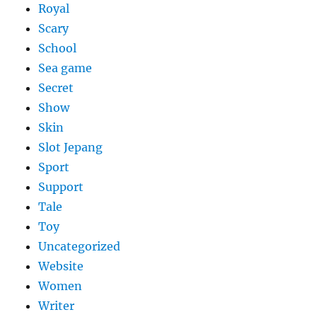
Royal
Scary
School
Sea game
Secret
Show
Skin
Slot Jepang
Sport
Support
Tale
Toy
Uncategorized
Website
Women
Writer