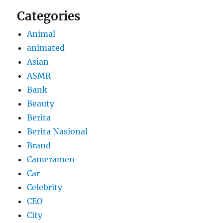
Categories
Animal
animated
Asian
ASMR
Bank
Beauty
Berita
Berita Nasional
Brand
Cameramen
Car
Celebrity
CEO
City