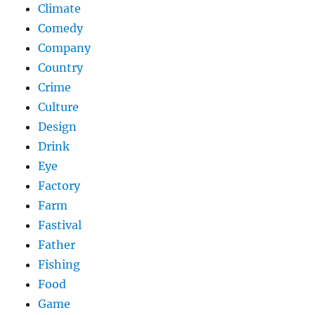
Climate
Comedy
Company
Country
Crime
Culture
Design
Drink
Eye
Factory
Farm
Fastival
Father
Fishing
Food
Game