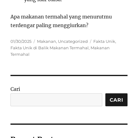
Apa makanan termahal yang menurutmu
terdengar paling menggiurkan?
Posted
Categories
Tags
01/30/2025
Makanan
,
Uncategorized
Fakta Unik
,
on
Fakta Unik di Balik Makanan Termahal
,
Makanan
Termahal
Cari
CARI