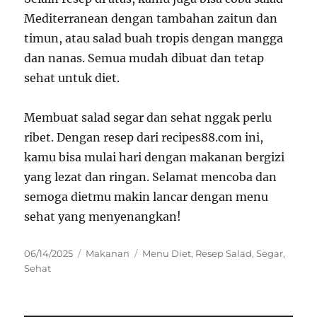
Mediterranean dengan tambahan zaitun dan
timun, atau salad buah tropis dengan mangga
dan nanas. Semua mudah dibuat dan tetap
sehat untuk diet.
Membuat salad segar dan sehat nggak perlu
ribet. Dengan resep dari recipes88.com ini,
kamu bisa mulai hari dengan makanan bergizi
yang lezat dan ringan. Selamat mencoba dan
semoga dietmu makin lancar dengan menu
sehat yang menyenangkan!
Posted
Categories
Tags
06/14/2025
Makanan
Menu Diet
,
Resep Salad
,
Segar
,
on
Sehat