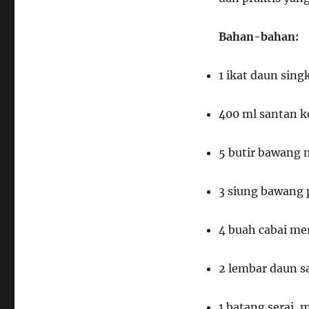
Bahan-bahan:
1 ikat daun sing
400 ml santan ke
5 butir bawang
3 siung bawang 
4 buah cabai me
2 lembar daun s
1 batang serai,