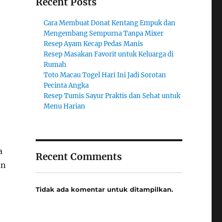
Recent Posts
Cara Membuat Donat Kentang Empuk dan
Mengembang Sempurna Tanpa Mixer
Resep Ayam Kecap Pedas Manis
Resep Masakan Favorit untuk Keluarga di
Rumah
Toto Macau Togel Hari Ini Jadi Sorotan
Pecinta Angka
Resep Tumis Sayur Praktis dan Sehat untuk
Menu Harian
a
Recent Comments
an
Tidak ada komentar untuk ditampilkan.