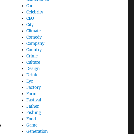
Car
Celebrity
CEO
City
Climate
Comedy
Company
Country
Crime
Culture
Design
Drink
Eye
Factory
Farm
Fastival
Father
Fishing
Food
s
Game
Generation