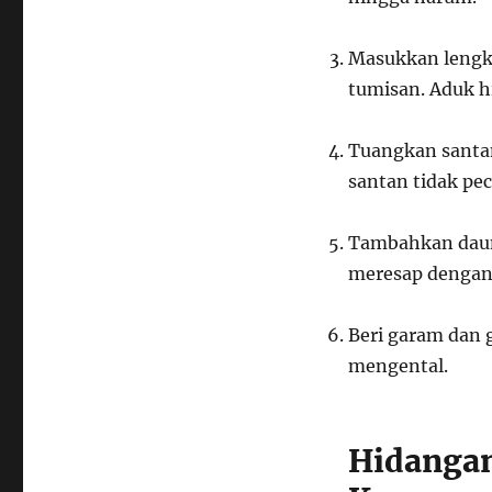
Masukkan lengku
tumisan. Aduk h
Tuangkan santan
santan tidak pec
Tambahkan daun
meresap dengan
Beri garam dan 
mengental.
Hidangan