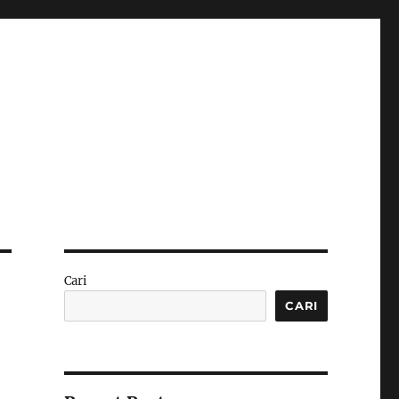
Cari
CARI