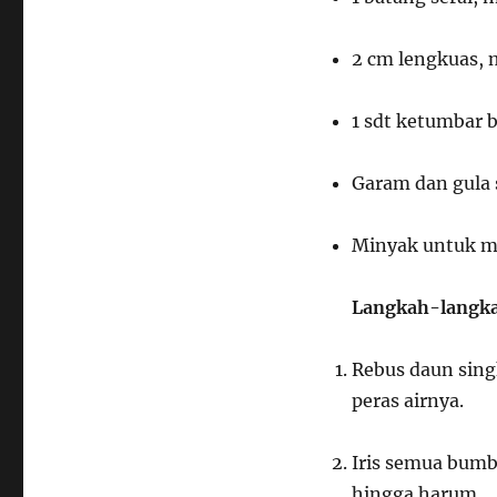
2 cm lengkuas,
1 sdt ketumbar 
Garam dan gula
Minyak untuk 
Langkah-langk
Rebus daun sing
peras airnya.
Iris semua bumb
hingga harum.