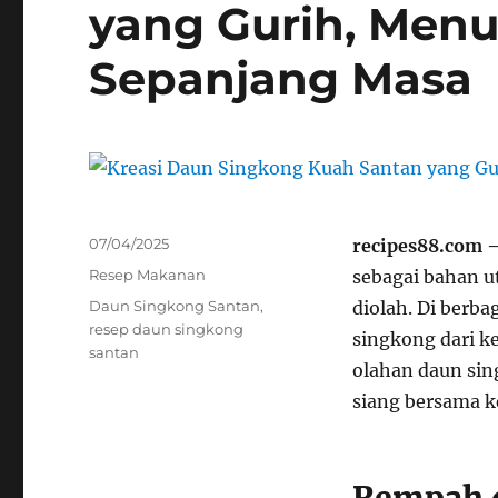
yang Gurih, Men
Sepanjang Masa
Posted
07/04/2025
recipes88.com 
on
Categories
Resep Makanan
sebagai bahan 
Tags
Daun Singkong Santan
,
diolah. Di berb
resep daun singkong
singkong dari ke
santan
olahan daun sin
siang bersama k