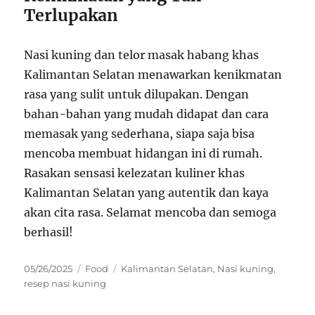
Terlupakan
Nasi kuning dan telor masak habang khas
Kalimantan Selatan menawarkan kenikmatan
rasa yang sulit untuk dilupakan. Dengan
bahan-bahan yang mudah didapat dan cara
memasak yang sederhana, siapa saja bisa
mencoba membuat hidangan ini di rumah.
Rasakan sensasi kelezatan kuliner khas
Kalimantan Selatan yang autentik dan kaya
akan cita rasa. Selamat mencoba dan semoga
berhasil!
Posted
Categories
Tags
05/26/2025
Food
Kalimantan Selatan
,
Nasi kuning
,
on
resep nasi kuning