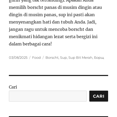
gurih yang tak tertandingi. Apakah Anda
memilih borscht panas di musim dingin atau
dingin di musim panas, sup ini pasti akan
menyenangkan hati dan tubuh Anda. Jadi,
jangan ragu untuk mencoba borscht dan
menikmati hidangan lezat serta bergizi ini
dalam berbagai cara!
Posted
Categories
Tags
03/08/2025
Food
Borscht
,
Sup
,
Sup Bit Merah
,
Борщ
on
Cari
CARI