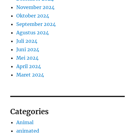
November 2024
Oktober 2024
September 2024
Agustus 2024
Juli 2024
Juni 2024
Mei 2024
April 2024
Maret 2024
Categories
Animal
animated