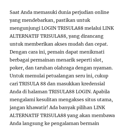
Saat Anda memasuki dunia perjudian online
yang mendebarkan, pastikan untuk
mengunjungi LOGIN TRISULA88 melalui LINK
ALTERNATIF TRISULA88, yang dirancang
untuk memberikan akses mudah dan cepat.
Dengan cara ini, pemain dapat menikmati
berbagai permainan menarik seperti slot,
poker, dan taruhan olahraga dengan nyaman.
Untuk memulai petualangan seru ini, cukup
cari TRISULA 88 dan masukkan kredensial
Anda di halaman TRISULA88 LOGIN. Apabila
mengalami kesulitan mengakses situs utama,
jangan khawatir! Ada banyak pilihan LINK
ALTERNATIF TRISULA88 yang akan membawa
Anda langsung ke pengalaman bermain