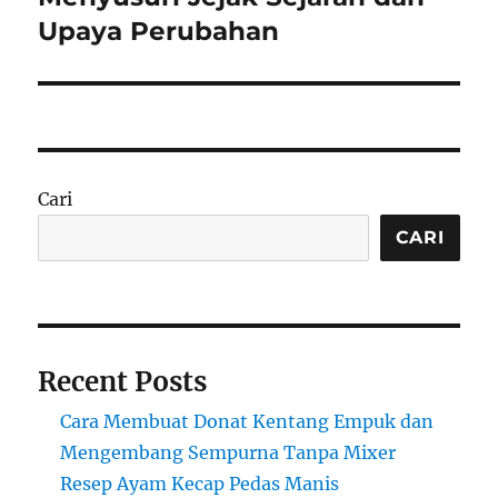
Upaya Perubahan
Cari
CARI
Recent Posts
Cara Membuat Donat Kentang Empuk dan
Mengembang Sempurna Tanpa Mixer
Resep Ayam Kecap Pedas Manis