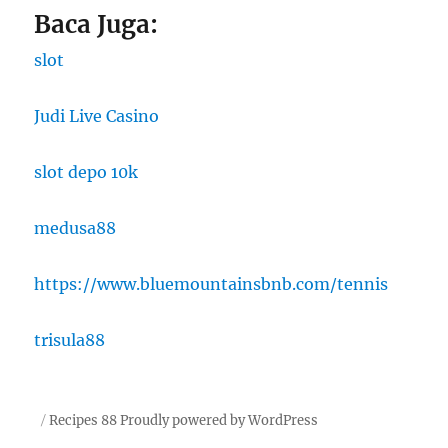
Baca Juga:
slot
Judi Live Casino
slot depo 10k
medusa88
https://www.bluemountainsbnb.com/tennis
trisula88
Recipes 88
Proudly powered by WordPress