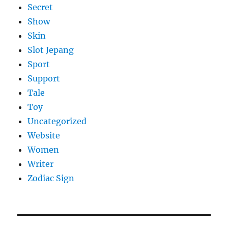
Secret
Show
Skin
Slot Jepang
Sport
Support
Tale
Toy
Uncategorized
Website
Women
Writer
Zodiac Sign