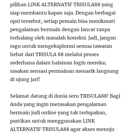
pilihan LINK ALTERNATIF TRISULA88 yang
siap membantu kapan saja. Dengan berbagai
opsi tersebut, setiap pemain bisa menikmati
pengalaman bermain dengan lancar tanpa
terhalang oleh masalah koneksi. Jadi, jangan
ragu untuk mengeksplorasi semua tawaran
hebat dari TRISULA 88 melalui proses
sederhana dalam halaman login mereka;
rasakan sensasi permainan menarik langsung
di ujung jari!
Selamat datang di dunia seru TRISULA88! Bagi
Anda yang ingin merasakan pengalaman
bermain judi online yang tak terlupakan,
pastikan untuk menggunakan LINK
ALTERNATIF TRISULA88 agar akses menuju