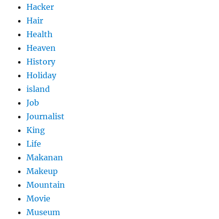
Hacker
Hair
Health
Heaven
History
Holiday
island
Job
Journalist
King
Life
Makanan
Makeup
Mountain
Movie
Museum