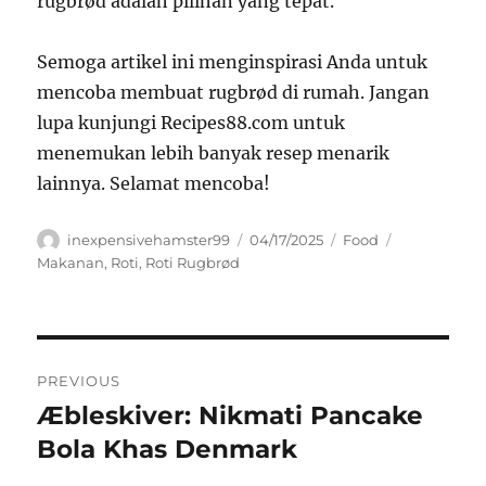
rugbrød adalah pilihan yang tepat.
Semoga artikel ini menginspirasi Anda untuk
mencoba membuat rugbrød di rumah. Jangan
lupa kunjungi Recipes88.com untuk
menemukan lebih banyak resep menarik
lainnya. Selamat mencoba!
Author
Posted
Categories
Tags
inexpensivehamster99
04/17/2025
Food
on
Makanan
,
Roti
,
Roti Rugbrød
Navigasi
PREVIOUS
pos
Æbleskiver: Nikmati Pancake
Previous
post:
Bola Khas Denmark