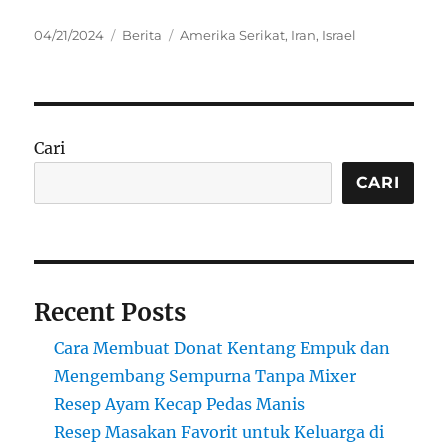
Posted
Categories
Tags
04/21/2024
Berita
Amerika Serikat
,
Iran
,
Israel
on
Cari
CARI
Recent Posts
Cara Membuat Donat Kentang Empuk dan
Mengembang Sempurna Tanpa Mixer
Resep Ayam Kecap Pedas Manis
Resep Masakan Favorit untuk Keluarga di