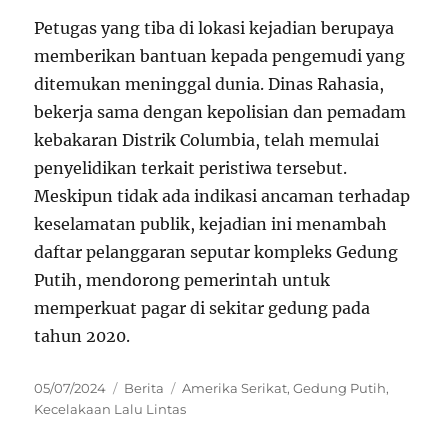
Petugas yang tiba di lokasi kejadian berupaya
memberikan bantuan kepada pengemudi yang
ditemukan meninggal dunia. Dinas Rahasia,
bekerja sama dengan kepolisian dan pemadam
kebakaran Distrik Columbia, telah memulai
penyelidikan terkait peristiwa tersebut.
Meskipun tidak ada indikasi ancaman terhadap
keselamatan publik, kejadian ini menambah
daftar pelanggaran seputar kompleks Gedung
Putih, mendorong pemerintah untuk
memperkuat pagar di sekitar gedung pada
tahun 2020.
Posted
Categories
Tags
05/07/2024
Berita
Amerika Serikat
,
Gedung Putih
,
on
Kecelakaan Lalu Lintas