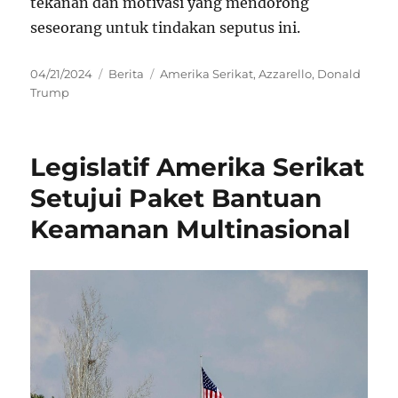
tekanan dan motivasi yang mendorong
seseorang untuk tindakan seputus ini.
Posted
Categories
Tags
04/21/2024
Berita
Amerika Serikat
,
Azzarello
,
Donald
on
Trump
Legislatif Amerika Serikat
Setujui Paket Bantuan
Keamanan Multinasional