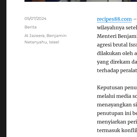
Posted
05/07/2024
recipes88.com
– 
on
Categories
Berita
wilayahnya sete
Tags
Al Jazeera
,
Benjamin
Menteri Benjami
Netanyahu
,
Israel
agresi brutal Is
dilakukan oleh a
yang direkam da
terhadap perala
Keputusan penut
melalui media so
menayangkan sia
penutupan ini be
menyiarkan peris
termasuk konfli